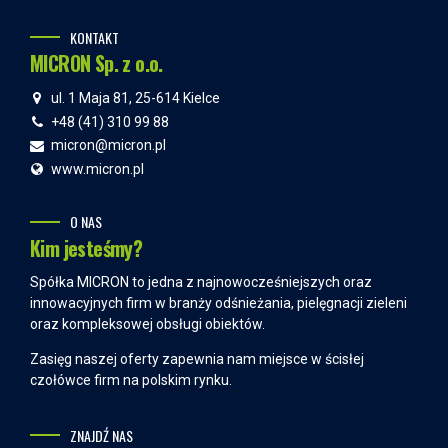
KONTAKT
MICRON Sp. z o.o.
ul. 1 Maja 81, 25-614 Kielce
+48 (41) 310 99 88
micron@micron.pl
www.micron.pl
O NAS
Kim jesteśmy?
Spółka MICRON to jedna z najnowocześniejszych oraz
innowacyjnych firm w branży odśnieżania, pielęgnacji zieleni
oraz kompleksowej obsługi obiektów.
Zasięg naszej oferty zapewnia nam miejsce w ścisłej
czołówce firm na polskim rynku.
ZNAJDŹ NAS