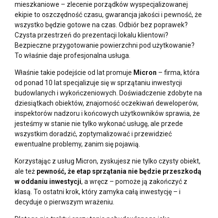
mieszkaniowe – zlecenie porządków wyspecjalizowanej
ekipie to oszczędność czasu, gwarancja jakości i pewność, że
wszystko będzie gotowe na czas. Odbiór bez poprawek?
Czysta przestrzeń do prezentacji lokalu klientowi?
Bezpieczne przygotowanie powierzchni pod użytkowanie?
To właśnie daje profesjonalna usługa.
Właśnie takie podejście od lat promuje
Micron
– firma, która
od ponad 10 lat specjalizuje się w sprzątaniu inwestycji
budowlanych i wykończeniowych. Doświadczenie zdobyte na
dziesiątkach obiektów, znajomość oczekiwań deweloperów,
inspektorów nadzoru i końcowych użytkowników sprawia, że
jesteśmy w stanie nie tylko wykonać usługę, ale przede
wszystkim doradzić, zoptymalizować i przewidzieć
ewentualne problemy, zanim się pojawią.
Korzystając z usług Micron, zyskujesz nie tylko czysty obiekt,
ale też
pewność, że etap sprzątania nie będzie przeszkodą
w oddaniu inwestycji
, a wręcz – pomoże ją zakończyć z
klasą. To ostatni krok, który zamyka całą inwestycję – i
decyduje o pierwszym wrażeniu.