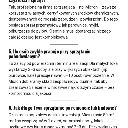
Tak, profesjonalna firma sprzątająca – np. Micron – zawsze
korzysta z własnych, certyfikowanych środków chemicznych,
dostosowanych do rodzaju zabrudzeń i powierzchni. Do tego
posiada sprzęt przemysłowy, jak parownice, myjki,
odkurzacze do pyłów. Klient nie musi dostarczać niczego –
całość obsługi jest kompleksowa.
5. Ile osób zwykle pracuje przy sprzątaniu
pobudowlanym?
To zależy od powierzchni i terminu realizacji. Dla małych lokali
wystarczy 2–3 osoby, ale przy większych obiektach (np.
biurowce, hale) pracuje nawet 6–10 osób równocześnie. W
Micron dobieramy skład zespołu indywidualnie, tak aby
zrealizować zlecenie w możliwie najkrótszym czasie – bez
kompromisu dla jakości.
6. Jak długo trwa sprzątanie po remoncie lub budowie?
Czas realizacji zależy od skali inwestycji. Mieszkanie 80 m²
można wysprzątać w 1 dzień, natomiast domy, lokale
użytkowe czy biura mogą wymagać 2–3 dni. Przy większych