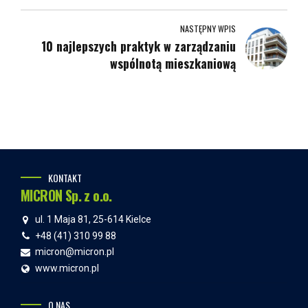
Twoim obiekcie?
NASTĘPNY WPIS
10 najlepszych praktyk w zarządzaniu
wspólnotą mieszkaniową
KONTAKT
MICRON Sp. z o.o.
ul. 1 Maja 81, 25-614 Kielce
+48 (41) 310 99 88
micron@micron.pl
www.micron.pl
O NAS