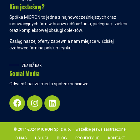
Kim jesteśmy?
Spółka MICRON to jedna z najnowocześniejszych oraz
innowacyjnych firm w branży odśnieżania, pielęgnacji zieleni
oraz kompleksowej obsługi obiektów.
Zasięg naszej oferty zapewnia nam miejsce w ścisłej
czołówce firm na polskim rynku.
ZNAJDŹ NAS
Social Media
Odwiedź nasze media społecznościowe:
© 2014-2024
MICRON Sp. z o.o.
– wszelkie prawa zastrzeżone.
O NAS
USŁUGI
BLOG
PROJEKTY UE
KONTAKT