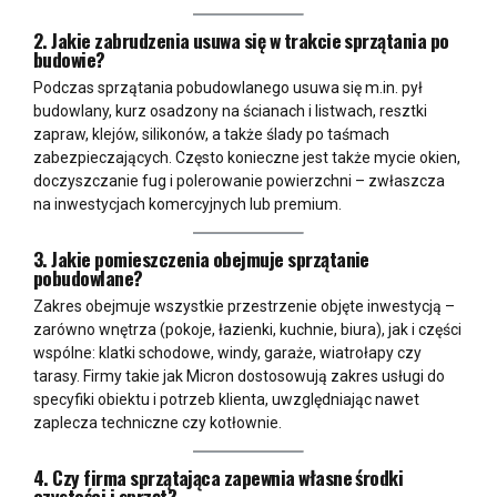
2. Jakie zabrudzenia usuwa się w trakcie sprzątania po
budowie?
Podczas sprzątania pobudowlanego usuwa się m.in. pył
budowlany, kurz osadzony na ścianach i listwach, resztki
zapraw, klejów, silikonów, a także ślady po taśmach
zabezpieczających. Często konieczne jest także mycie okien,
doczyszczanie fug i polerowanie powierzchni – zwłaszcza
na inwestycjach komercyjnych lub premium.
3. Jakie pomieszczenia obejmuje sprzątanie
pobudowlane?
Zakres obejmuje wszystkie przestrzenie objęte inwestycją –
zarówno wnętrza (pokoje, łazienki, kuchnie, biura), jak i części
wspólne: klatki schodowe, windy, garaże, wiatrołapy czy
tarasy. Firmy takie jak Micron dostosowują zakres usługi do
specyfiki obiektu i potrzeb klienta, uwzględniając nawet
zaplecza techniczne czy kotłownie.
4. Czy firma sprzątająca zapewnia własne środki
czystości i sprzęt?