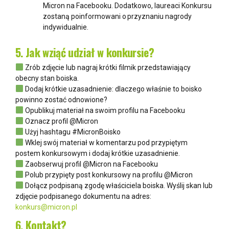
Micron na Facebooku.
Dodatkowo, laureaci Konkursu
zostaną poinformowani o przyznaniu nagrody
indywidualnie.
5. Jak wziąć udział w konkursie?
Zrób zdjęcie lub nagraj krótki filmik przedstawiający
obecny stan boiska.
Dodaj krótkie uzasadnienie: dlaczego właśnie to boisko
powinno zostać odnowione?
Opublikuj materiał na swoim profilu na Facebooku
Oznacz profil @Micron
Użyj hashtagu #MicronBoisko
Wklej swój materiał w komentarzu pod przypiętym
postem konkursowym
i d
odaj krótkie uzasadnienie.
Zaobserwuj profil @Micron na Facebooku
Polub przypięty post konkursowy na profilu @Micron
Dołącz podpisaną zgodę właściciela boiska.
Wyślij skan lub
zdjęcie podpisanego dokumentu na adres:
konkurs@micron.pl
6. Kontakt?