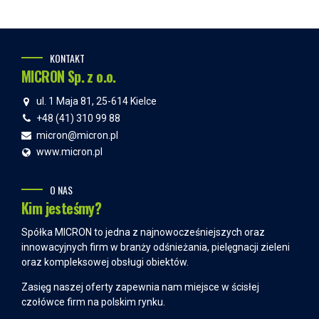
KONTAKT
MICRON Sp. z o.o.
ul. 1 Maja 81, 25-614 Kielce
+48 (41) 310 99 88
micron@micron.pl
www.micron.pl
O NAS
Kim jesteśmy?
Spółka MICRON to jedna z najnowocześniejszych oraz
innowacyjnych firm w branży odśnieżania, pielęgnacji zieleni
oraz kompleksowej obsługi obiektów.
Zasięg naszej oferty zapewnia nam miejsce w ścisłej
czołówce firm na polskim rynku.