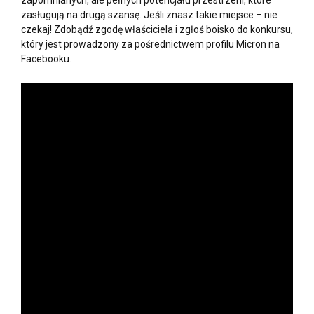
zapomnianych, ale pełnych potencjału przestrzeni, które
zasługują na drugą szansę. Jeśli znasz takie miejsce – nie
czekaj! Zdobądź zgodę właściciela i zgłoś boisko do konkursu,
który jest prowadzony za pośrednictwem profilu Micron na
Facebooku.