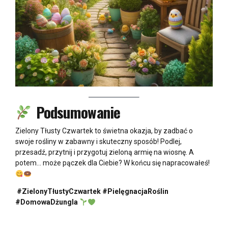
Podsumowanie
Zielony Tłusty Czwartek to świetna okazja, by zadbać o
swoje rośliny w zabawny i skuteczny sposób! Podlej,
przesadź, przytnij i przygotuj zieloną armię na wiosnę. A
potem… może pączek dla Ciebie? W końcu się napracowałeś!
#ZielonyTłustyCzwartek #PielęgnacjaRoślin
#DomowaDżungla