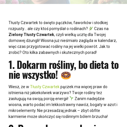
Tłusty Czwartek to święto pączków, faworków i słodkiej
rozpusty… ale czy ktoś pomyślał o roślinach?
Czas na
Zielony Tłusty Czwartek
, czyli wielką ucztę dla Twojej
domowej dżungli! Wiosna już nieśmiało zagląda w kalendarz,
więc czas przygotować rośliny na jej wielki powrót. Jak to
zrobić? Oto kilka zabawnych i skutecznych porad!
1.
Dokarm rośliny, bo dieta to
nie wszystko!
Wiesz, że w
Tłusty Czwartek
pączek ma więcej praw do
istnienia niż jakiekolwiek warzywo? Twoje rośliny też
zasługują na swoją porcję energii!
Zanim nadejdzie
wiosna, warto podać im lekkostrawny nawóz, bogaty w azot i
mikroelementy. Nie przesadzaj jednak – zbyt obfite
karmienie może skończyć się roślinnym bólem brzucha!