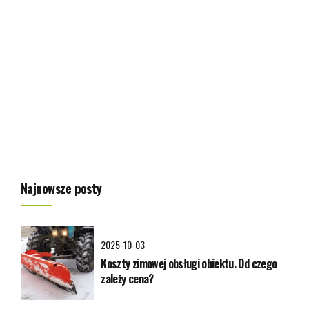
najczęstszych pytań, z którymi spotykają się zarówno firmy
wykonawcze, jak i inwestorzy prywatni. Odpowiedź nie
zawsze jest oczywista, bo zależy od wielu czynników – od
skali prac, przez częstotliwość użycia, aż po planowane
inwestycje w przyszłości. W tym artykule przeanalizujemy
różnice pomiędzy wynajmem a zakupem maszyn...
Zobacz artykuł
Najnowsze posty
2025-10-03
Koszty zimowej obsługi obiektu. Od czego
zależy cena?