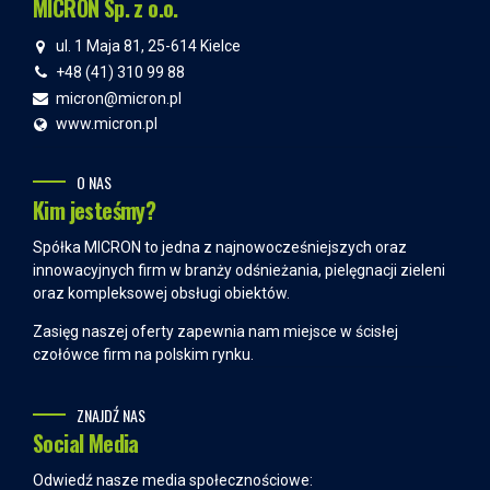
MICRON Sp. z o.o.
ul. 1 Maja 81, 25-614 Kielce
+48 (41) 310 99 88
micron@micron.pl
www.micron.pl
O NAS
Kim jesteśmy?
Spółka MICRON to jedna z najnowocześniejszych oraz
innowacyjnych firm w branży odśnieżania, pielęgnacji zieleni
oraz kompleksowej obsługi obiektów.
Zasięg naszej oferty zapewnia nam miejsce w ścisłej
czołówce firm na polskim rynku.
ZNAJDŹ NAS
Social Media
Odwiedź nasze media społecznościowe: