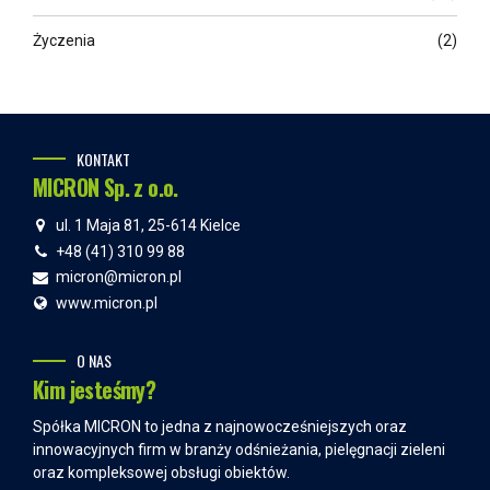
Życzenia
(2)
KONTAKT
MICRON Sp. z o.o.
ul. 1 Maja 81, 25-614 Kielce
+48 (41) 310 99 88
micron@micron.pl
www.micron.pl
O NAS
Kim jesteśmy?
Spółka MICRON to jedna z najnowocześniejszych oraz
innowacyjnych firm w branży odśnieżania, pielęgnacji zieleni
oraz kompleksowej obsługi obiektów.