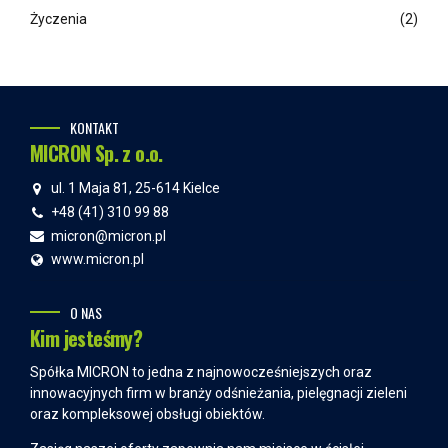
Życzenia
(2)
KONTAKT
MICRON Sp. z o.o.
ul. 1 Maja 81, 25-614 Kielce
+48 (41) 310 99 88
micron@micron.pl
www.micron.pl
O NAS
Kim jesteśmy?
Spółka MICRON to jedna z najnowocześniejszych oraz
innowacyjnych firm w branży odśnieżania, pielęgnacji zieleni
oraz kompleksowej obsługi obiektów.