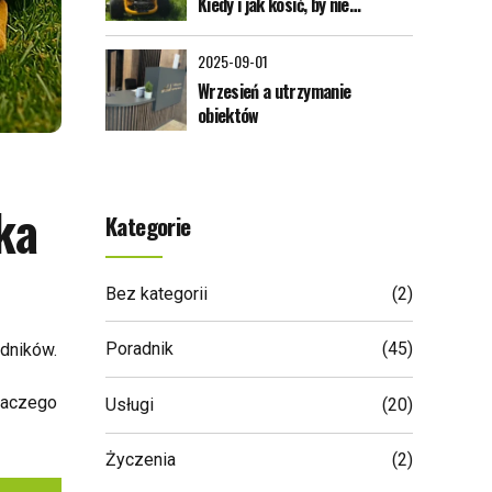
Kiedy i jak kosić, by nie
zniszczyć trawy zimą?
2025-09-01
Wrzesień a utrzymanie
obiektów
ka
Kategorie
Bez kategorii
(2)
Poradnik
(45)
odników.
aczego
Usługi
(20)
Życzenia
(2)