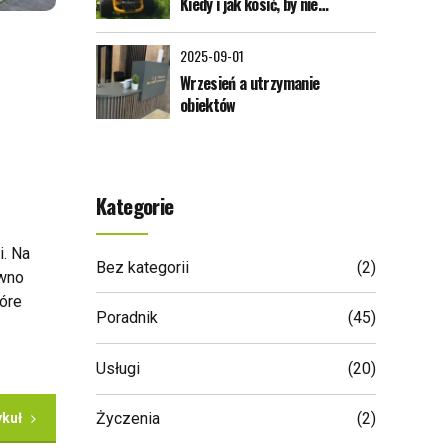
Kiedy i jak kosić, by nie
zniszczyć trawy zimą?
2025-09-01
Wrzesień a utrzymanie
obiektów
Kategorie
. Na
Bez kategorii
(2)
ówno
tóre
Poradnik
(45)
Usługi
(20)
Życzenia
(2)
ykuł