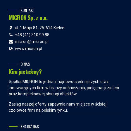
KONTAKT
MICRON Sp. z o.o.
ul. 1 Maja 81, 25-614 Kielce
+48 (41) 310 99 88
micron@micron.pl
www.micron.pl
O NAS
Kim jesteśmy?
Spółka MICRON to jedna z najnowocześniejszych oraz
innowacyjnych firm w branży odśnieżania, pielęgnacji zieleni
oraz kompleksowej obsługi obiektów.
Zasięg naszej oferty zapewnia nam miejsce w ścisłej
czołówce firm na polskim rynku.
ZNAJDŹ NAS