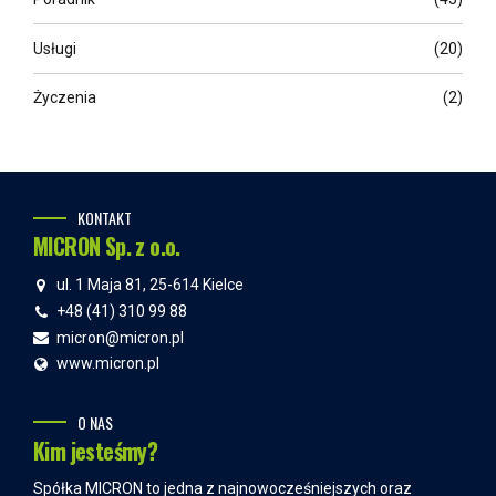
Usługi
(20)
Życzenia
(2)
KONTAKT
MICRON Sp. z o.o.
ul. 1 Maja 81, 25-614 Kielce
+48 (41) 310 99 88
micron@micron.pl
www.micron.pl
O NAS
Kim jesteśmy?
Spółka MICRON to jedna z najnowocześniejszych oraz