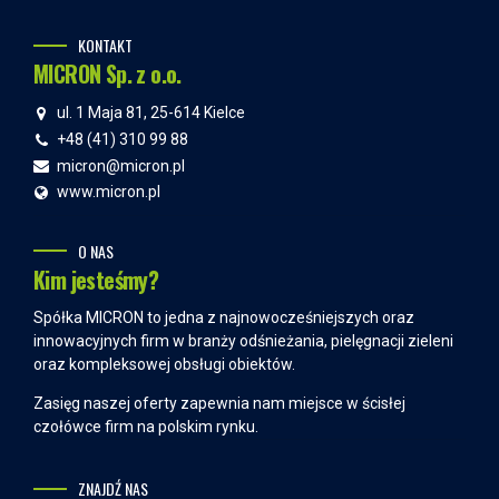
KONTAKT
MICRON Sp. z o.o.
ul. 1 Maja 81, 25-614 Kielce
+48 (41) 310 99 88
micron@micron.pl
www.micron.pl
O NAS
Kim jesteśmy?
Spółka MICRON to jedna z najnowocześniejszych oraz
innowacyjnych firm w branży odśnieżania, pielęgnacji zieleni
oraz kompleksowej obsługi obiektów.
Zasięg naszej oferty zapewnia nam miejsce w ścisłej
czołówce firm na polskim rynku.
ZNAJDŹ NAS