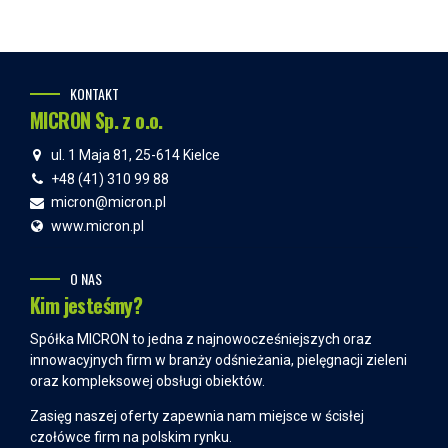
KONTAKT
MICRON Sp. z o.o.
ul. 1 Maja 81, 25-614 Kielce
+48 (41) 310 99 88
micron@micron.pl
www.micron.pl
O NAS
Kim jesteśmy?
Spółka MICRON to jedna z najnowocześniejszych oraz
innowacyjnych firm w branży odśnieżania, pielęgnacji zieleni
oraz kompleksowej obsługi obiektów.
Zasięg naszej oferty zapewnia nam miejsce w ścisłej
czołówce firm na polskim rynku.