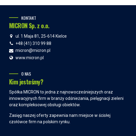
KONTAKT
MICRON Sp. z o.o.
ul. 1 Maja 81, 25-614 Kielce
+48 (41) 310 99 88
micron@micron.pl
www.micron.pl
O NAS
Kim jesteśmy?
Spółka MICRON to jedna z najnowocześniejszych oraz
innowacyjnych firm w branży odśnieżania, pielęgnacji zieleni
oraz kompleksowej obsługi obiektów.
Zasięg naszej oferty zapewnia nam miejsce w ścisłej
czołówce firm na polskim rynku.