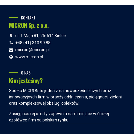
KONTAKT
MICRON Sp. z o.o.
ul. 1 Maja 81, 25-614 Kielce
+48 (41) 310 99 88
micron@micron.pl
www.micron.pl
O NAS
Kim jesteśmy?
Spółka MICRON to jedna z najnowocześniejszych oraz
innowacyjnych firm w branży odśnieżania, pielęgnacji zieleni
oraz kompleksowej obsługi obiektów.
Zasięg naszej oferty zapewnia nam miejsce w ścisłej
czołówce firm na polskim rynku.