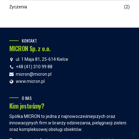
Życzenia
(2)
KONTAKT
MICRON Sp. z o.o.
ul. 1 Maja 81, 25-614 Kielce
+48 (41) 310 99 88
micron@micron.pl
www.micron.pl
O NAS
Kim jesteśmy?
Spółka MICRON to jedna z najnowocześniejszych oraz
innowacyjnych firm w branży odśnieżania, pielęgnacji zieleni
oraz kompleksowej obsługi obiektów.