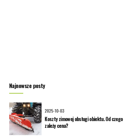
wzrostu roślin i odradzania się przyrody po zimowym
uśpieniu. Wbrew pozorom, nie wystarczy tylko wyjąć kosiarkę
z garażu. Ogród potrzebuje kompleksowej pielęgnacji –
opartej na planie, bezpieczeństwie i świadomości, jak dbać o
zieleń odpowiedzialnie. Poniżej przedstawiamy praktyczny
poradnik,...
Zobacz artykuł
Najnowsze posty
2025-10-03
Koszty zimowej obsługi obiektu. Od czego
zależy cena?