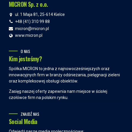
MICRON Sp. z o.o.
ul. 1 Maja 81, 25-614 Kielce
+48 (41) 310 99 88
micron@micron.pl
www.micron.pl
O NAS
Kim jesteśmy?
Spółka MICRON to jedna z najnowocześniejszych oraz
innowacyjnych firm w branży odśnieżania, pielęgnacji zieleni
oraz kompleksowej obsługi obiektów.
Zasięg naszej oferty zapewnia nam miejsce w ścisłej
czołówce firm na polskim rynku.
ZNAJDŹ NAS
Social Media
Odwiedź nasze media społecznościowe: